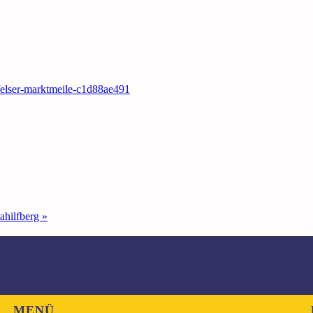
rfelser-marktmeile-c1d88ae491
ahilfberg
»
MENÜ