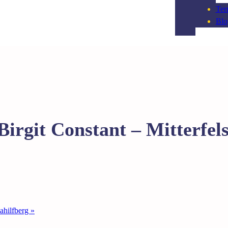
Ter
Blo
irgit Constant – Mitterfel
ahilfberg
»