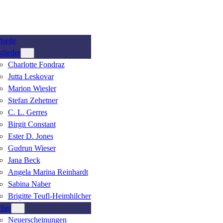
tseite
glieder
Charlotte Fondraz
Jutta Leskovar
Marion Wiesler
Stefan Zehetner
C. L. Gerres
Birgit Constant
Ester D. Jones
Gudrun Wieser
Jana Beck
Angela Marina Reinhardt
Sabina Naber
Brigitte Teufl-Heimhilcher
her
Neuerscheinungen