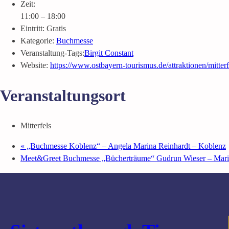
Zeit:
11:00 – 18:00
Eintritt:
Gratis
Kategorie:
Buchmesse
Veranstaltung-Tags:
Birgit Constant
Website:
https://www.ostbayern-tourismus.de/attraktionen/mitte
Veranstaltungsort
Mitterfels
«
„Buchmesse Koblenz“ – Angela Marina Reinhardt – Koblenz
Meet&Greet Buchmesse „Bücherträume“ Gudrun Wieser – Mari