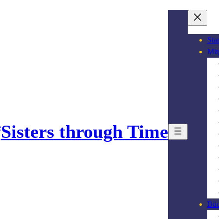
Star
Mit
Sisters through Time
Büc