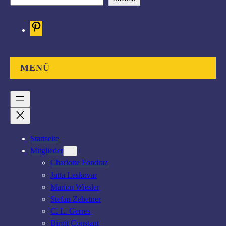
u
c
P
h
i
e
n
n
t
MENÜ
e
r
e
s
t
Startseite
Mitglieder
Charlotte Fondraz
Jutta Leskovar
Marion Wiesler
Stefan Zehetner
C. L. Gerres
Birgit Constant