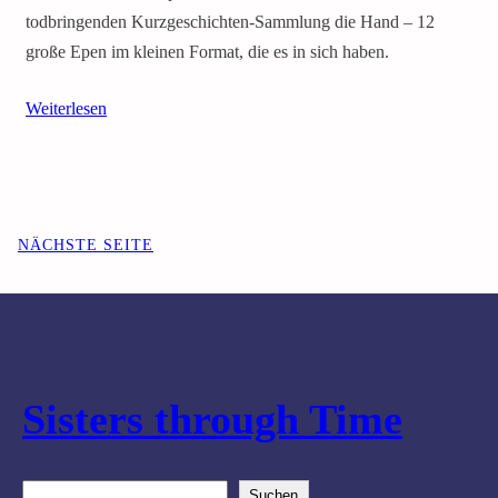
todbringenden Kurzgeschichten-Sammlung die Hand – 12
große Epen im kleinen Format, die es in sich haben.
Weiterlesen
NÄCHSTE SEITE
Sisters through Time
S
Suchen