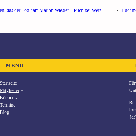
n, das der Tod hat“ Marion Wiesler – Puch bei Weiz
Buchme
MENÜ
Startseite
Für
Mitglieder
Unt
Bücher
Bei
Termine
Pre
Blog
{at