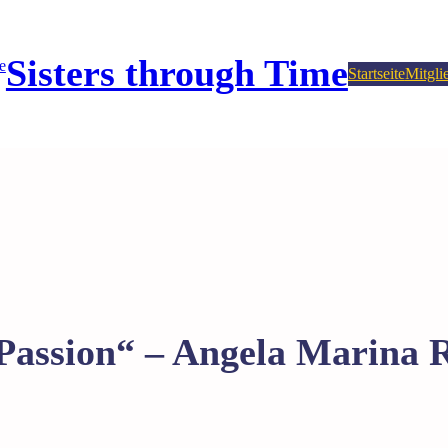
Sisters through Time
Startseite
Mitgli
assion“ – Angela Marina R