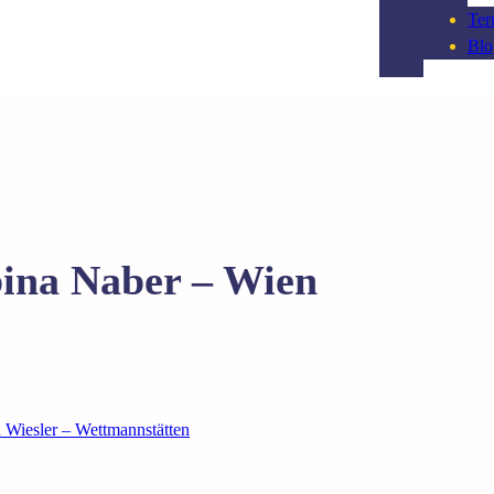
Ter
Blo
bina Naber – Wien
Wiesler – Wettmannstätten