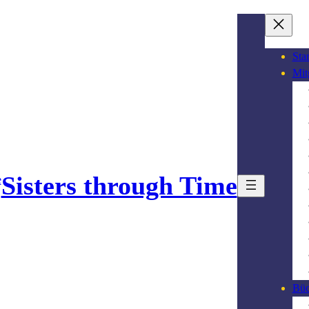
Star
Mit
Sisters through Time
Büc