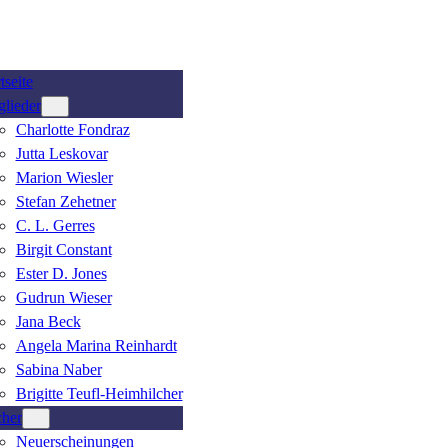
tseite
glieder
Charlotte Fondraz
Jutta Leskovar
Marion Wiesler
Stefan Zehetner
C. L. Gerres
Birgit Constant
Ester D. Jones
Gudrun Wieser
Jana Beck
Angela Marina Reinhardt
Sabina Naber
Brigitte Teufl-Heimhilcher
her
Neuerscheinungen