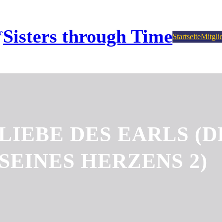
Sisters through Time
Startseite
Mitgli
LIEBE DES EARLS (
SEINES HERZENS 2)