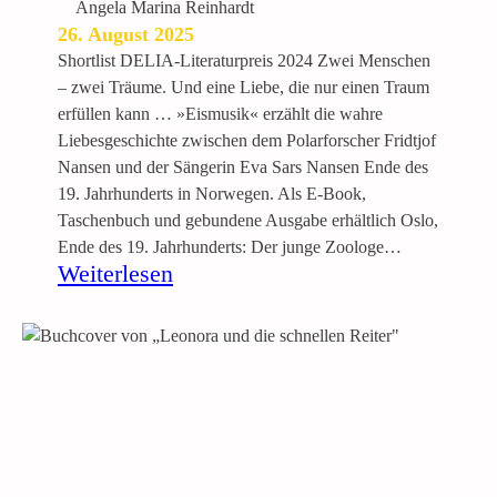
t
Angela Marina Reinhardt
i
26. August 2025
s
Shortlist DELIA-Literaturpreis 2024 Zwei Menschen
c
– zwei Träume. Und eine Liebe, die nur einen Traum
h
erfüllen kann … »Eismusik« erzählt die wahre
e
Liebesgeschichte zwischen dem Polarforscher Fridtjof
A
Nansen und der Sängerin Eva Sars Nansen Ende des
n
19. Jahrhunderts in Norwegen. Als E-Book,
t
Taschenbuch und gebundene Ausgabe erhältlich Oslo,
h
Ende des 19. Jahrhunderts: Der junge Zoologe…
o
:
Weiterlesen
l
E
o
i
g
s
i
m
e
u
s
i
k