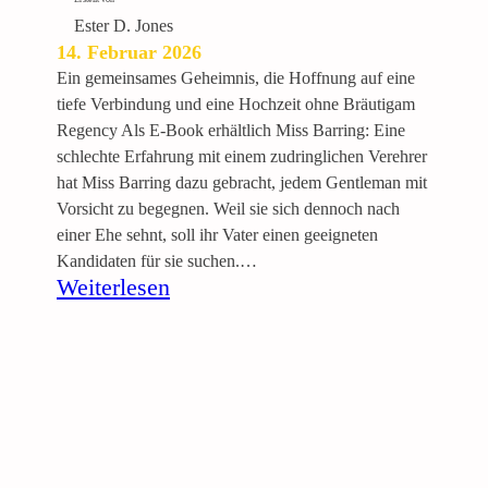
n
d
Ester D. Jones
14. Februar 2026
Ein gemeinsames Geheimnis, die Hoffnung auf eine
tiefe Verbindung und eine Hochzeit ohne Bräutigam
Regency Als E-Book erhältlich Miss Barring: Eine
schlechte Erfahrung mit einem zudringlichen Verehrer
hat Miss Barring dazu gebracht, jedem Gentleman mit
Vorsicht zu begegnen. Weil sie sich dennoch nach
einer Ehe sehnt, soll ihr Vater einen geeigneten
Kandidaten für sie suchen.…
:
Weiterlesen
D
i
e
u
n
g
ü