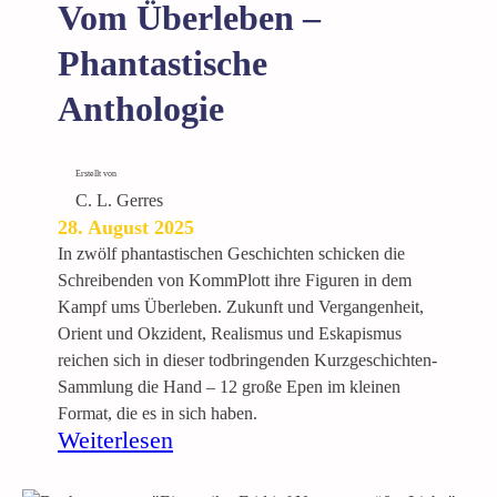
Vom Überleben –
a
s
Phantastische
t
Anthologie
i
s
c
Erstellt von
h
C. L. Gerres
e
28. August 2025
A
In zwölf phantastischen Geschichten schicken die
n
Schreibenden von KommPlott ihre Figuren in dem
t
Kampf ums Überleben. Zukunft und Vergangenheit,
h
Orient und Okzident, Realismus und Eskapismus
o
reichen sich in dieser todbringenden Kurzgeschichten-
l
Sammlung die Hand – 12 große Epen im kleinen
o
Format, die es in sich haben.
g
:
Weiterlesen
i
V
e
o