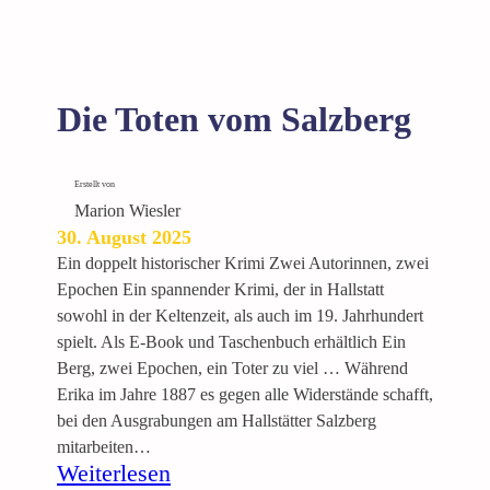
n
.
W
a
Die Toten vom Salzberg
l
z
e
Erstellt von
r
Marion Wiesler
b
30. August 2025
l
Ein doppelt historischer Krimi Zwei Autorinnen, zwei
u
Epochen Ein spannender Krimi, der in Hallstatt
t
sowohl in der Keltenzeit, als auch im 19. Jahrhundert
spielt. Als E-Book und Taschenbuch erhältlich Ein
Berg, zwei Epochen, ein Toter zu viel … Während
Erika im Jahre 1887 es gegen alle Widerstände schafft,
bei den Ausgrabungen am Hallstätter Salzberg
mitarbeiten…
:
Weiterlesen