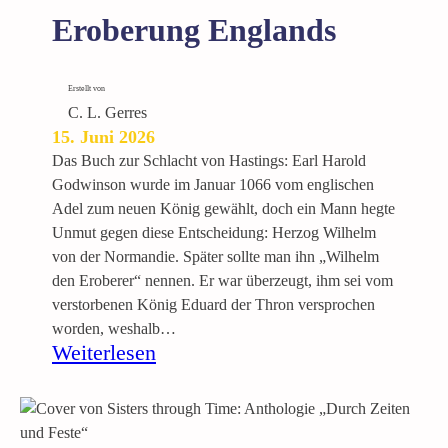
n
Eroberung Englands
d
K
a
Erstellt von
r
C. L. Gerres
r
15. Juni 2026
i
Das Buch zur Schlacht von Hastings: Earl Harold
e
Godwinson wurde im Januar 1066 vom englischen
r
Adel zum neuen König gewählt, doch ein Mann hegte
e
Unmut gegen diese Entscheidung: Herzog Wilhelm
von der Normandie. Später sollte man ihn „Wilhelm
den Eroberer“ nennen. Er war überzeugt, ihm sei vom
verstorbenen König Eduard der Thron versprochen
worden, weshalb…
:
Weiterlesen
1
0
6
6