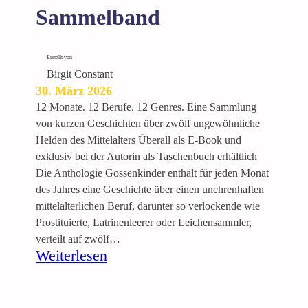
B
Sammelband
a
n
d
Erstellt von
2
Birgit Constant
30. März 2026
12 Monate. 12 Berufe. 12 Genres. Eine Sammlung
von kurzen Geschichten über zwölf ungewöhnliche
Helden des Mittelalters Überall als E-Book und
exklusiv bei der Autorin als Taschenbuch erhältlich
Die Anthologie Gossenkinder enthält für jeden Monat
des Jahres eine Geschichte über einen unehrenhaften
mittelalterlichen Beruf, darunter so verlockende wie
Prostituierte, Latrinenleerer oder Leichensammler,
verteilt auf zwölf…
:
Weiterlesen
G
o
s