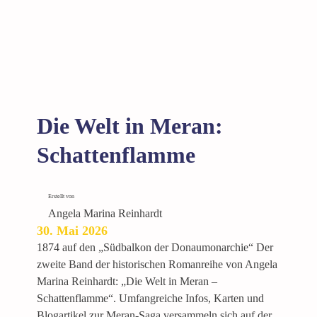
n
u
n
d
F
e
s
Die Welt in Meran:
t
e
Schattenflamme
Erstellt von
Angela Marina Reinhardt
30. Mai 2026
1874 auf den „Südbalkon der Donaumonarchie“ Der
zweite Band der historischen Romanreihe von Angela
Marina Reinhardt: „Die Welt in Meran –
Schattenflamme“. Umfangreiche Infos, Karten und
Blogartikel zur Meran-Saga versammeln sich auf der