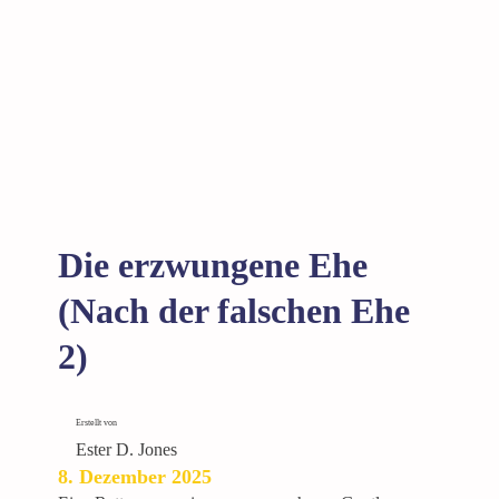
l
t
i
g
e
E
h
e
(
N
Die erzwungene Ehe
a
c
(Nach der falschen Ehe
h
2)
d
e
r
Erstellt von
f
Ester D. Jones
a
8. Dezember 2025
l