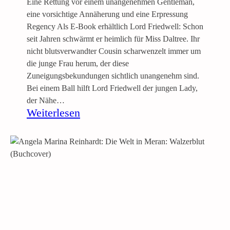
Eine Rettung vor einem unangenehmen Gentleman,
s
eine vorsichtige Annäherung und eine Erpressung
c
Regency Als E-Book erhältlich Lord Friedwell: Schon
h
seit Jahren schwärmt er heimlich für Miss Daltree. Ihr
e
nicht blutsverwandter Cousin scharwenzelt immer um
n
die junge Frau herum, der diese
E
Zuneigungsbekundungen sichtlich unangenehm sind.
h
Bei einem Ball hilft Lord Friedwell der jungen Lady,
e
der Nähe…
3
:
Weiterlesen
)
D
i
e
e
r
z
w
u
n