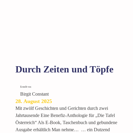
t
t
e
n
s
e
h
e
r
i
Durch Zeiten und Töpfe
n
Erstellt von
Birgit Constant
28. August 2025
Mit zwölf Geschichten und Gerichten durch zwei
Jahrtausende Eine Benefiz-Anthologie für „Die Tafel
Österreich“ Als E-Book, Taschenbuch und gebundene
Ausgabe erhältlich Man nehme… … ein Dutzend