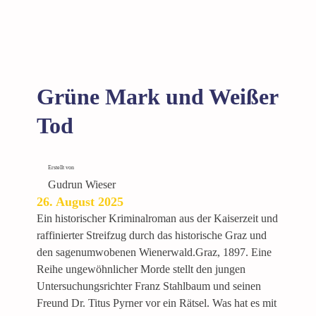
i
e
s
c
h
n
Grüne Mark und Weißer
e
l
Tod
l
e
n
Erstellt von
R
Gudrun Wieser
26. August 2025
e
i
Ein historischer Kriminalroman aus der Kaiserzeit und
t
raffinierter Streifzug durch das historische Graz und
e
den sagenumwobenen Wienerwald.Graz, 1897. Eine
r
Reihe ungewöhnlicher Morde stellt den jungen
Untersuchungsrichter Franz Stahlbaum und seinen
Freund Dr. Titus Pyrner vor ein Rätsel. Was hat es mit