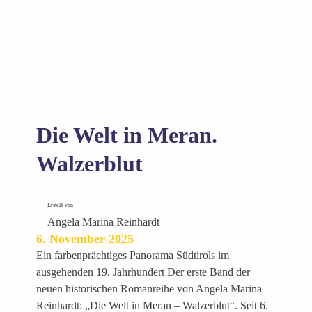
g
e
n
e
E
h
e
(
Die Welt in Meran.
N
a
Walzerblut
c
h
d
Erstellt von
e
Angela Marina Reinhardt
6. November 2025
r
f
Ein farbenprächtiges Panorama Südtirols im
a
ausgehenden 19. Jahrhundert Der erste Band der
l
neuen historischen Romanreihe von Angela Marina
s
Reinhardt: „Die Welt in Meran – Walzerblut“. Seit 6.