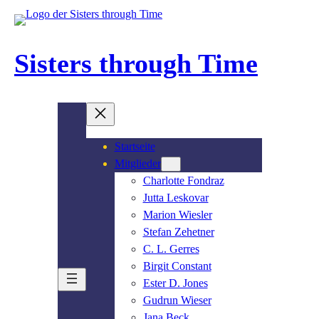
Zum
Inhalt
springen
Sisters through Time
Startseite
Mitglieder
Charlotte Fondraz
Jutta Leskovar
Marion Wiesler
Stefan Zehetner
C. L. Gerres
Birgit Constant
Ester D. Jones
Gudrun Wieser
Jana Beck