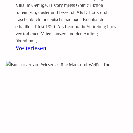
Villa im Gebirge. History meets Gothic Fiction –
romantisch, düster und fesselnd. Als E-Book und
Taschenbuch im deutschsprachigen Buchhandel
erhältlich Triest 1920: Als Leonora in Vertretung ihres
verstorbenen Vaters kurzerhand den Auftrag
übernimmt,…
:
Weiterlesen
L
e
o
n
o
r
a
u
n
d
d