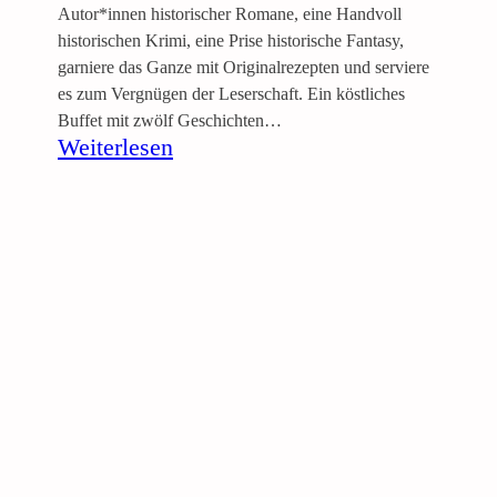
Autor*innen historischer Romane, eine Handvoll
historischen Krimi, eine Prise historische Fantasy,
garniere das Ganze mit Originalrezepten und serviere
es zum Vergnügen der Leserschaft. Ein köstliches
Buffet mit zwölf Geschichten…
:
Weiterlesen
D
u
r
c
h
Z
e
i
t
e
n
u
n