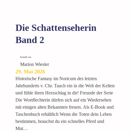
n
:
S
c
Die Schattenseherin
h
a
Band 2
t
t
e
Erstellt von
n
Marion Wiesler
29. Mai 2026
f
l
Historische Fantasy im Noricum des letzten
a
Jahrhunderts v. Chr. Tauch ein in die Welt der Kelten
m
und fühle ihren Herzschlag in dir! Freunde der Serie
m
Die Wortflechterin dürfen sich auf ein Wiedersehen
e
mit einigen alten Bekannten freuen. Als E-Book und
Taschenbuch erhältlich Wenn die Toten dein Leben
bestimmen, brauchst du ein schnelles Pferd und
Mut…