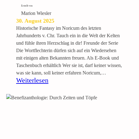
Erstellt von
Marion Wiesler
30. August 2025
Historische Fantasy im Noricum des letzten
Jahrhunderts v. Chr. Tauch ein in die Welt der Kelten
und fühle ihren Herzschlag in dir! Freunde der Serie
Die Wortflechterin dürfen sich auf ein Wiedersehen
mit einigen alten Bekannten freuen. Als E-Book und
Taschenbuch erhältlich Wer sie ist, darf keiner wissen,
was sie kann, soll keiner erfahren Noricum,…
:
Weiterlesen
D
i
e
S
c
h
a