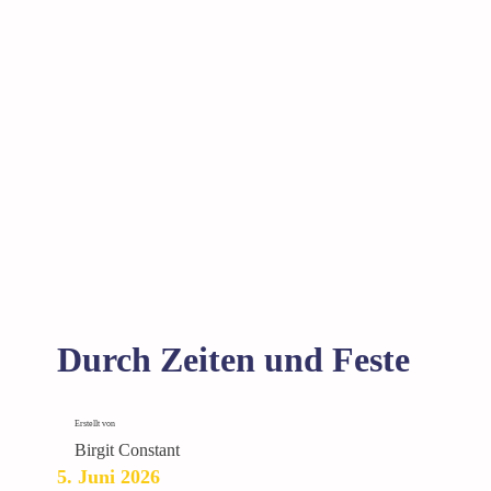
–
D
i
e
N
o
r
m
a
n
n
i
s
Durch Zeiten und Feste
c
h
e
Erstellt von
E
Birgit Constant
r
5. Juni 2026