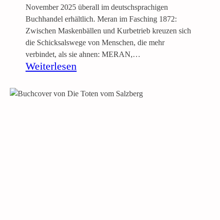
c
November 2025 überall im deutschsprachigen
h
Buchhandel erhältlich. Meran im Fasching 1872:
e
Zwischen Maskenbällen und Kurbetrieb kreuzen sich
n
die Schicksalswege von Menschen, die mehr
E
verbindet, als sie ahnen: MERAN,…
:
Weiterlesen
h
D
e
i
2
e
)
W
e
l
t
i
n
M
e
r
a