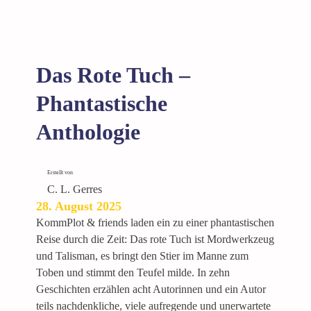
d
T
ö
p
Das Rote Tuch –
f
e
Phantastische
Anthologie
Erstellt von
C. L. Gerres
28. August 2025
KommPlot & friends laden ein zu einer phantastischen
Reise durch die Zeit: Das rote Tuch ist Mordwerkzeug
und Talisman, es bringt den Stier im Manne zum
Toben und stimmt den Teufel milde. In zehn
Geschichten erzählen acht Autorinnen und ein Autor
teils nachdenkliche, viele aufregende und unerwartete