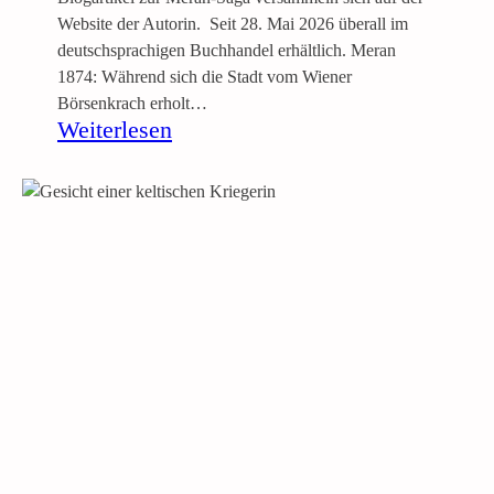
Website der Autorin. Seit 28. Mai 2026 überall im
deutschsprachigen Buchhandel erhältlich. Meran
1874: Während sich die Stadt vom Wiener
Börsenkrach erholt…
:
Weiterlesen
D
i
e
W
e
l
t
i
n
M
e
r
a