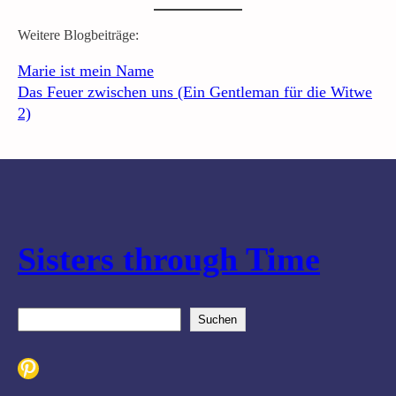
Weitere Blogbeiträge:
Marie ist mein Name
Das Feuer zwischen uns (Ein Gentleman für die Witwe
2)
Sisters through Time
S
Suchen
u
c
Pinterest
h