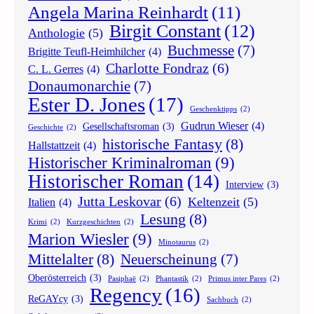
Angela Marina Reinhardt
(11)
Birgit Constant
(12)
Anthologie
(5)
Buchmesse
(7)
Brigitte Teufl-Heimhilcher
(4)
Charlotte Fondraz
(6)
C. L. Gerres
(4)
Donaumonarchie
(7)
Ester D. Jones
(17)
Geschenktipps
(2)
Gudrun Wieser
(4)
Gesellschaftsroman
(3)
Geschichte
(2)
historische Fantasy
(8)
Hallstattzeit
(4)
Historischer Kriminalroman
(9)
Historischer Roman
(14)
Interview
(3)
Jutta Leskovar
(6)
Keltenzeit
(5)
Italien
(4)
Lesung
(8)
Krimi
(2)
Kurzgeschichten
(2)
Marion Wiesler
(9)
Minotaurus
(2)
Mittelalter
(8)
Neuerscheinung
(7)
Oberösterreich
(3)
Pasiphaë
(2)
Phantastik
(2)
Primus inter Pares
(2)
Regency
(16)
ReGAYcy
(3)
Sachbuch
(2)