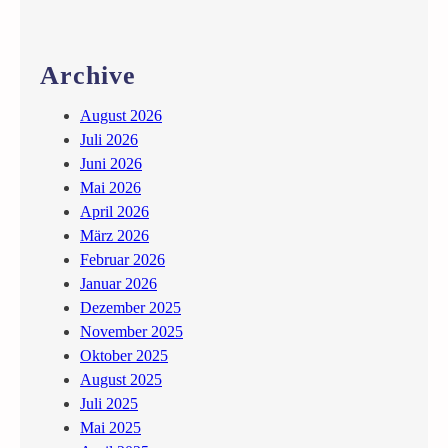
d
e
n
Archive
“
S
August 2026
a
Juli 2026
b
Juni 2026
i
Mai 2026
n
April 2026
a
März 2026
N
Februar 2026
a
Januar 2026
b
Dezember 2025
e
November 2025
r
Oktober 2025
–
August 2025
W
Juli 2025
i
Mai 2025
e