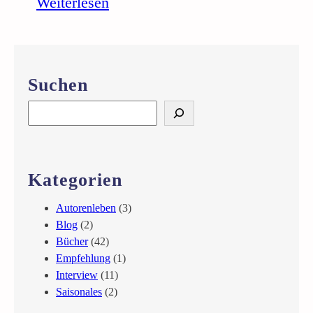
:
Weiterlesen
L
e
s
u
Suchen
n
g
S
„
e
F
a
e
r
s
c
Kategorien
t
h
l
Autorenleben
(3)
i
Blog
(2)
c
Bücher
(42)
h
Empfehlung
(1)
m
Interview
(11)
o
Saisonales
(2)
r