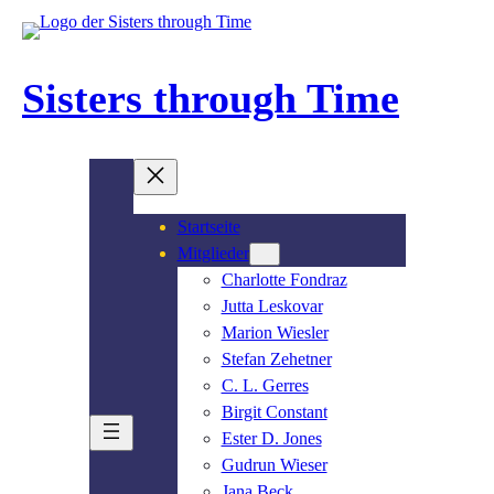
Zum
Inhalt
springen
Sisters through Time
Startseite
Mitglieder
Charlotte Fondraz
Jutta Leskovar
Marion Wiesler
Stefan Zehetner
C. L. Gerres
Birgit Constant
Ester D. Jones
Gudrun Wieser
Jana Beck