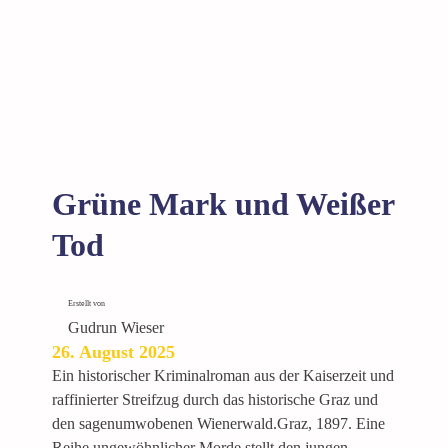
l
o
l
m
n
S
a
l
z
b
e
Grüne Mark und Weißer
r
g
Tod
Erstellt von
Gudrun Wieser
26. August 2025
Ein historischer Kriminalroman aus der Kaiserzeit und
raffinierter Streifzug durch das historische Graz und
den sagenumwobenen Wienerwald.Graz, 1897. Eine
Reihe ungewöhnlicher Morde stellt den jungen