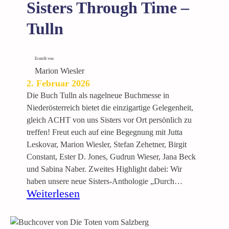
W
Sisters Through Time –
i
Tulln
l
h
e
Erstellt von
l
Marion Wiesler
m
2. Februar 2026
K
Die Buch Tulln als nagelneue Buchmesse in
o
Niederösterreich bietet die einzigartige Gelegenheit,
w
gleich ACHT von uns Sisters vor Ort persönlich zu
e
treffen! Freut euch auf eine Begegnung mit Jutta
i
Leskovar, Marion Wiesler, Stefan Zehetner, Birgit
n
Constant, Ester D. Jones, Gudrun Wieser, Jana Beck
d
und Sabina Naber. Zweites Highlight dabei: Wir
l
haben unsere neue Sisters-Anthologie „Durch…
:
Weiterlesen
B
u