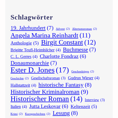
Schlagwörter
19. Jahrhundert
(7)
Advent
(2)
Altertumsroman
(2)
Angela Marina Reinhardt
(11)
Birgit Constant
(12)
Anthologie
(5)
Buchmesse
(7)
Brigitte Teufl-Heimhilcher
(4)
Charlotte Fondraz
(6)
C. L. Gerres
(4)
Donaumonarchie
(7)
Ester D. Jones
(17)
Geschenktipps
(2)
Gudrun Wieser
(4)
Gesellschaftsroman
(3)
Geschichte
(2)
historische Fantasy
(8)
Hallstattzeit
(4)
Historischer Kriminalroman
(9)
Historischer Roman
(14)
Interview
(3)
Jutta Leskovar
(6)
Keltenzeit
(5)
Italien
(4)
Lesung
(8)
Krimi
(2)
Kurzgeschichten
(2)