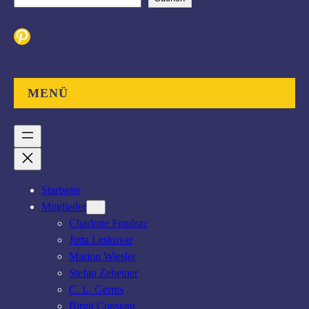
u
c
Pinterest
h
e
n
MENÜ
Startseite
Mitglieder
Charlotte Fondraz
Jutta Leskovar
Marion Wiesler
Stefan Zehetner
C. L. Gerres
Birgit Constant