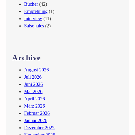
e
Bücher
(42)
i
Empfehlung
(1)
ß
Interview
(11)
e
Saisonales
(2)
r
T
o
d
Archive
August 2026
Juli 2026
Juni 2026
Mai 2026
April 2026
März 2026
Februar 2026
Januar 2026
Dezember 2025
November 2025