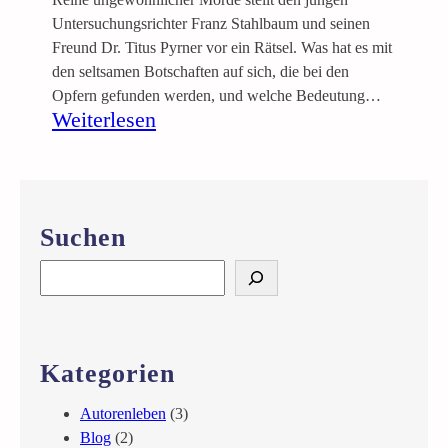
Untersuchungsrichter Franz Stahlbaum und seinen
Freund Dr. Titus Pyrner vor ein Rätsel. Was hat es mit
den seltsamen Botschaften auf sich, die bei den
Opfern gefunden werden, und welche Bedeutung…
:
Weiterlesen
G
r
ü
n
Suchen
e
M
S
a
e
r
a
k
r
u
c
Kategorien
n
h
d
Autorenleben
(3)
W
Blog
(2)