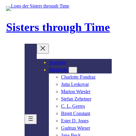
Zum
Inhalt
springen
Sisters through Time
Startseite
Mitglieder
Charlotte Fondraz
Jutta Leskovar
Marion Wiesler
Stefan Zehetner
C. L. Gerres
Birgit Constant
Ester D. Jones
Gudrun Wieser
Jana Beck