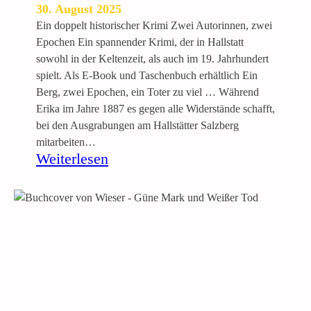
s
30. August 2025
t
Ein doppelt historischer Krimi Zwei Autorinnen, zwei
e
Epochen Ein spannender Krimi, der in Hallstatt
r
sowohl in der Keltenzeit, als auch im 19. Jahrhundert
s
spielt. Als E-Book und Taschenbuch erhältlich Ein
T
Berg, zwei Epochen, ein Toter zu viel … Während
h
Erika im Jahre 1887 es gegen alle Widerstände schafft,
r
bei den Ausgrabungen am Hallstätter Salzberg
o
mitarbeiten…
u
:
Weiterlesen
g
D
h
i
T
e
i
T
m
o
e
t
–
e
T
n
u
v