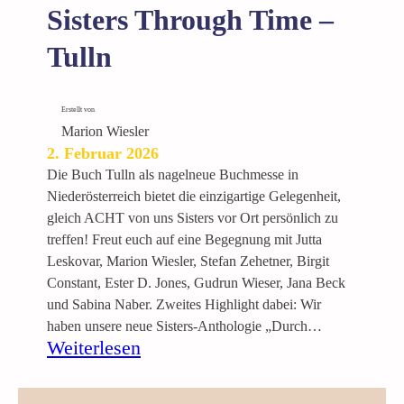
P
Sisters Through Time –
a
Tulln
r
e
s
Erstellt von
“
Marion Wiesler
S
2. Februar 2026
t
Die Buch Tulln als nagelneue Buchmesse in
e
Niederösterreich bietet die einzigartige Gelegenheit,
f
gleich ACHT von uns Sisters vor Ort persönlich zu
a
treffen! Freut euch auf eine Begegnung mit Jutta
n
Leskovar, Marion Wiesler, Stefan Zehetner, Birgit
Z
Constant, Ester D. Jones, Gudrun Wieser, Jana Beck
e
und Sabina Naber. Zweites Highlight dabei: Wir
h
haben unsere neue Sisters-Anthologie „Durch…
e
:
Weiterlesen
t
B
n
u
e