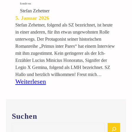
s
Erstellt von
t
Stefan Zehetner
5. Januar 2026
e
r
Stefan Zehetner, folgend als SZ bezeichnet, ist heute
s
in einer anderen, für ihn etwas ungewohnten Rolle
T
unterwegs. Der Protagonist seiner historischen
h
Romanreihe „Primus inter Pares“ hat einem Interview
r
mit ihm zugestimmt. Kein geringerer als der Ich-
o
Erzähler Lucius Minicius Honoratus, Signifer der
u
Legio X Gemina, folgend als LMH bezeichnet. SZ
g
Hallo und herzlich willkommen! Freut mich…
:
Weiterlesen
h
E
T
i
i
n
m
r
e
Suchen
ö
–
m
T
S
i