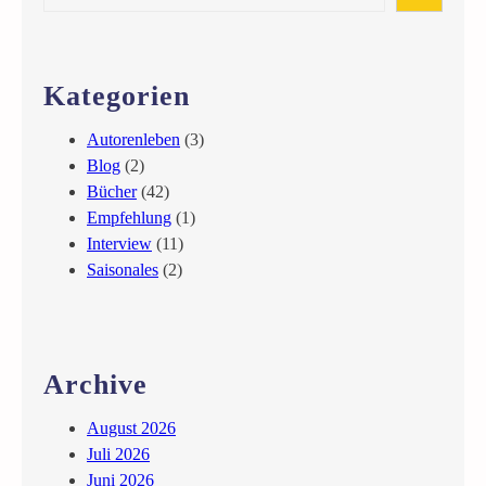
u
e
s
l
a
c
l
r
h
n
c
Kategorien
e
h
r
Autorenleben
(3)
L
Blog
(2)
e
Bücher
(42)
g
Empfehlung
(1)
i
Interview
(11)
o
Saisonales
(2)
n
ä
r
n
Archive
i
m
August 2026
m
Juli 2026
t
Juni 2026