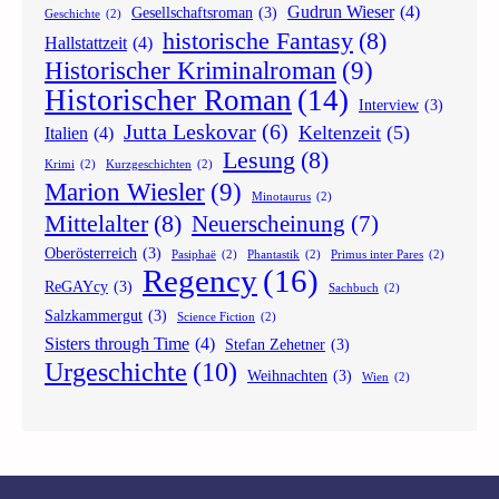
Gudrun Wieser
(4)
Gesellschaftsroman
(3)
Geschichte
(2)
historische Fantasy
(8)
Hallstattzeit
(4)
Historischer Kriminalroman
(9)
Historischer Roman
(14)
Interview
(3)
Jutta Leskovar
(6)
Keltenzeit
(5)
Italien
(4)
Lesung
(8)
Krimi
(2)
Kurzgeschichten
(2)
Marion Wiesler
(9)
Minotaurus
(2)
Mittelalter
(8)
Neuerscheinung
(7)
Oberösterreich
(3)
Pasiphaë
(2)
Phantastik
(2)
Primus inter Pares
(2)
Regency
(16)
ReGAYcy
(3)
Sachbuch
(2)
Salzkammergut
(3)
Science Fiction
(2)
Sisters through Time
(4)
Stefan Zehetner
(3)
Urgeschichte
(10)
Weihnachten
(3)
Wien
(2)