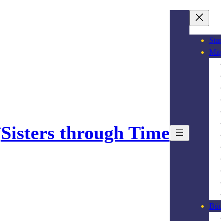
Star
Mit
Sisters through Time
Büc