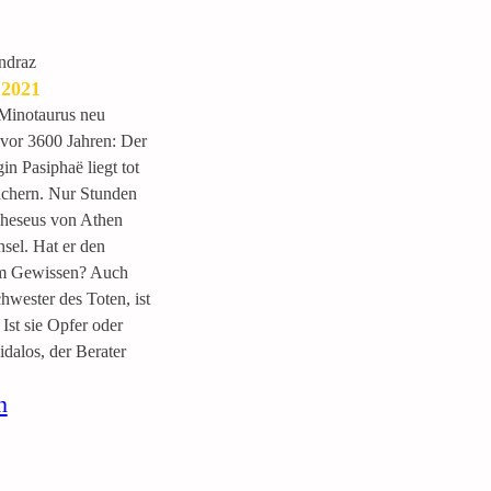
ndraz
 2021
Minotaurus neu
 vor 3600 Jahren: Der
n Pasiphaë liegt tot
chern. Nur Stunden
Theseus von Athen
nsel. Hat er den
em Gewissen? Auch
hwester des Toten, ist
Ist sie Opfer oder
dalos, der Berater
:
n
D
e
r