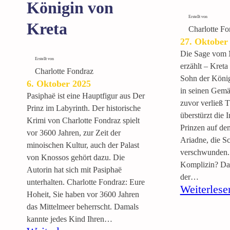
Königin von
Erstellt von
Kreta
Charlotte Fo
27. Oktober
Die Sage vom 
Erstellt von
erzählt – Kreta
Charlotte Fondraz
Sohn der Königi
6. Oktober 2025
in seinen Gemä
Pasiphaë ist eine Hauptfigur aus Der
zuvor verließ 
Prinz im Labyrinth. Der historische
überstürzt die I
Krimi von Charlotte Fondraz spielt
Prinzen auf d
vor 3600 Jahren, zur Zeit der
Ariadne, die Sc
minoischen Kultur, auch der Palast
verschwunden. 
von Knossos gehört dazu. Die
Komplizin? Dai
Autorin hat sich mit Pasiphaë
der…
unterhalten. Charlotte Fondraz: Eure
Weiterlese
Hoheit, Sie haben vor 3600 Jahren
das Mittelmeer beherrscht. Damals
kannte jedes Kind Ihren…