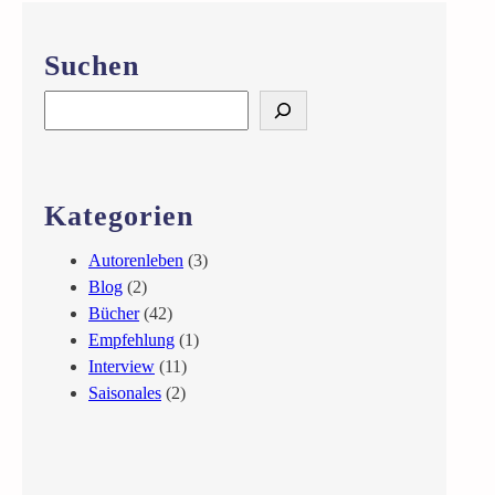
Suchen
S
e
a
r
c
Kategorien
h
Autorenleben
(3)
Blog
(2)
Bücher
(42)
Empfehlung
(1)
Interview
(11)
Saisonales
(2)