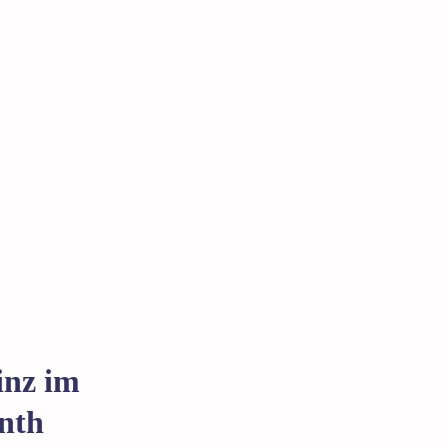
inz im
nth