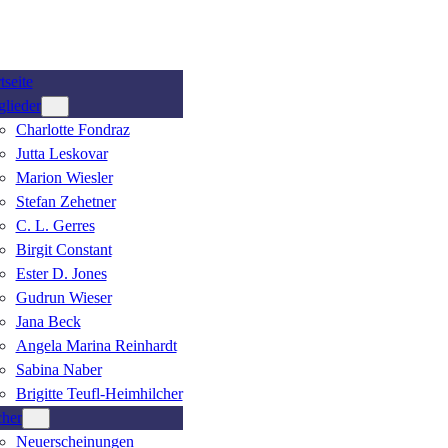
tseite
glieder
Charlotte Fondraz
Jutta Leskovar
Marion Wiesler
Stefan Zehetner
C. L. Gerres
Birgit Constant
Ester D. Jones
Gudrun Wieser
Jana Beck
Angela Marina Reinhardt
Sabina Naber
Brigitte Teufl-Heimhilcher
her
Neuerscheinungen