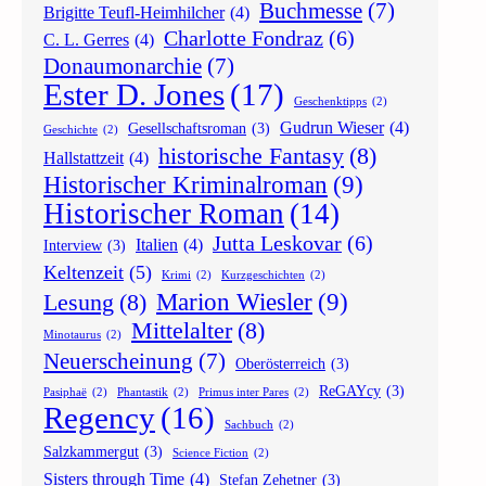
Buchmesse
(7)
Brigitte Teufl-Heimhilcher
(4)
Charlotte Fondraz
(6)
C. L. Gerres
(4)
Donaumonarchie
(7)
Ester D. Jones
(17)
Geschenktipps
(2)
Gudrun Wieser
(4)
Gesellschaftsroman
(3)
Geschichte
(2)
historische Fantasy
(8)
Hallstattzeit
(4)
Historischer Kriminalroman
(9)
Historischer Roman
(14)
Jutta Leskovar
(6)
Italien
(4)
Interview
(3)
Keltenzeit
(5)
Krimi
(2)
Kurzgeschichten
(2)
Marion Wiesler
(9)
Lesung
(8)
Mittelalter
(8)
Minotaurus
(2)
Neuerscheinung
(7)
Oberösterreich
(3)
ReGAYcy
(3)
Pasiphaë
(2)
Phantastik
(2)
Primus inter Pares
(2)
Regency
(16)
Sachbuch
(2)
Salzkammergut
(3)
Science Fiction
(2)
Sisters through Time
(4)
Stefan Zehetner
(3)