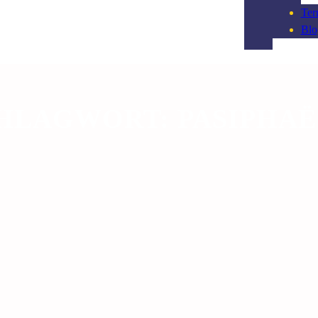
Ter
Blo
HLAGWORT:
PASIPHAË