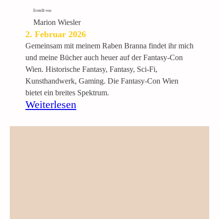
n
d
Erstellt von
2
Marion Wiesler
2. Februar 2026
Gemeinsam mit meinem Raben Branna findet ihr mich
und meine Bücher auch heuer auf der Fantasy-Con
Wien. Historische Fantasy, Fantasy, Sci-Fi,
Kunsthandwerk, Gaming. Die Fantasy-Con Wien
bietet ein breites Spektrum.
:
Weiterlesen
B
u
c
h
m
e
s
s
e