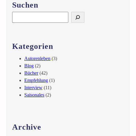
Suchen
e
i
e
S
d
e
d
a
e
r
r
c
Kategorien
M
h
o
Autorenleben
(3)
r
Blog
(2)
r
Bücher
(42)
i
Empfehlung
(1)
g
Interview
(11)
a
Saisonales
(2)
n
Archive