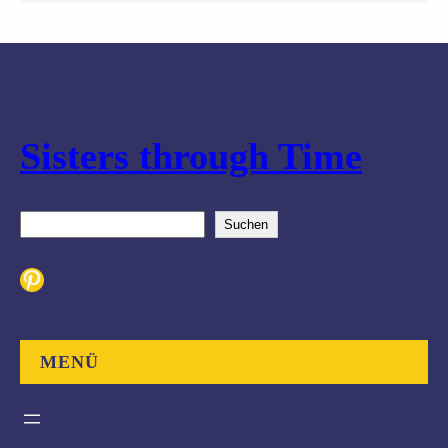
Sisters through Time
S
Suchen
u
c
Pinterest
h
e
n
MENÜ