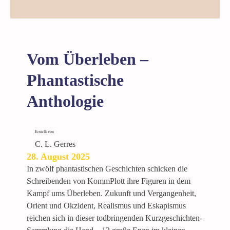
P
h
a
n
t
Vom Überleben –
a
s
Phantastische
t
Anthologie
i
s
c
Erstellt von
h
C. L. Gerres
e
28. August 2025
A
In zwölf phantastischen Geschichten schicken die
n
Schreibenden von KommPlott ihre Figuren in dem
t
Kampf ums Überleben. Zukunft und Vergangenheit,
h
Orient und Okzident, Realismus und Eskapismus
o
reichen sich in dieser todbringenden Kurzgeschichten-
l