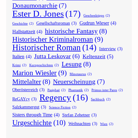
Donaumonarchie
(7)
Ester D. Jones
(17)
Geschenktipps
(2)
Gudrun Wieser
(4)
Gesellschaftsroman
(3)
Geschichte
(2)
historische Fantasy
(8)
Hallstattzeit
(4)
Historischer Kriminalroman
(9)
Historischer Roman
(14)
Interview
(3)
Jutta Leskovar
(6)
Keltenzeit
(5)
Italien
(4)
Lesung
(8)
Krimi
(2)
Kurzgeschichten
(2)
Marion Wiesler
(9)
Minotaurus
(2)
Mittelalter
(8)
Neuerscheinung
(7)
Oberösterreich
(3)
Pasiphaë
(2)
Phantastik
(2)
Primus inter Pares
(2)
Regency
(16)
ReGAYcy
(3)
Sachbuch
(2)
Salzkammergut
(3)
Science Fiction
(2)
Sisters through Time
(4)
Stefan Zehetner
(3)
Urgeschichte
(10)
Weihnachten
(3)
Wien
(2)