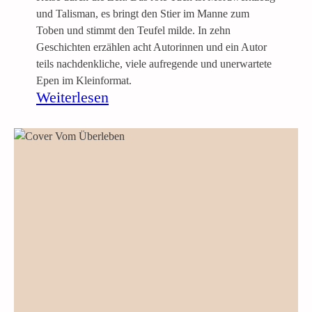
und Talisman, es bringt den Stier im Manne zum
Toben und stimmt den Teufel milde. In zehn
Geschichten erzählen acht Autorinnen und ein Autor
teils nachdenkliche, viele aufregende und unerwartete
Epen im Kleinformat.
:
Weiterlesen
D
a
s
R
o
t
e
T
u
c
h
–