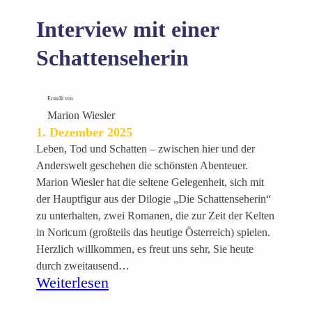
e
r
Interview mit einer
M
o
Schattenseherin
r
r
i
Erstellt von
g
Marion Wiesler
1. Dezember 2025
a
n
Leben, Tod und Schatten – zwischen hier und der
“
Anderswelt geschehen die schönsten Abenteuer.
–
Marion Wiesler hat die seltene Gelegenheit, sich mit
M
der Hauptfigur aus der Dilogie „Die Schattenseherin“
a
zu unterhalten, zwei Romanen, die zur Zeit der Kelten
r
in Noricum (großteils das heutige Österreich) spielen.
i
Herzlich willkommen, es freut uns sehr, Sie heute
o
durch zweitausend…
:
Weiterlesen
n
I
W