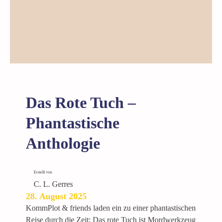
e
n
s
e
h
e
r
i
Das Rote Tuch –
n
Phantastische
Anthologie
Erstellt von
C. L. Gerres
28. August 2025
KommPlot & friends laden ein zu einer phantastischen
Reise durch die Zeit: Das rote Tuch ist Mordwerkzeug