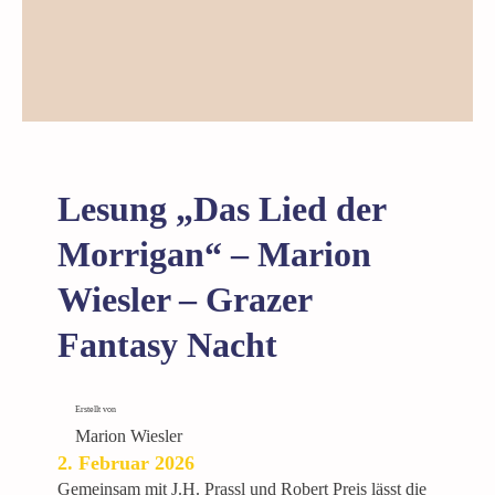
F
a
n
t
a
s
y
C
Lesung „Das Lied der
o
n
Morrigan“ – Marion
–
Wiesler – Grazer
M
a
Fantasy Nacht
r
i
o
Erstellt von
n
Marion Wiesler
W
2. Februar 2026
i
Gemeinsam mit J.H. Prassl und Robert Preis lässt die