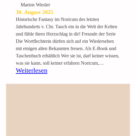
a
y
Marion Wiesler
t
N
30. August 2025
t
a
Historische Fantasy im Noricum des letzten
e
c
Jahrhunderts v. Chr. Tauch ein in die Welt der Kelten
n
h
und fühle ihren Herzschlag in dir! Freunde der Serie
s
t
Die Wortflechterin dürfen sich auf ein Wiedersehen
e
mit einigen alten Bekannten freuen. Als E-Book und
h
Taschenbuch erhältlich Wer sie ist, darf keiner wissen,
e
was sie kann, soll keiner erfahren Noricum,…
r
:
Weiterlesen
i
D
n
i
e
S
c
h
a
t
t