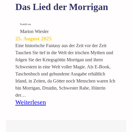
n
Das Lied der Morrigan
t
a
s
Erstellt von
t
Marion Wiesler
i
25. August 2025
s
Eine historische Fantasy aus der Zeit vor der Zeit
c
Tauchen Sie tief in die Welt der irischen Mythen und
h
folgen Sie der Kriegsgöttin Morrigan und ihren
e
Schwestern in eine Welt voller Magie. Als E-Book,
A
Taschenbuch und gebundene Ausgabe erhältlich
n
Irland, in Zeiten, da Götter noch Menschen waren Ich
t
bin Morrigan, Druidin, Schwester Rabe, Hüterin
h
der…
o
:
Weiterlesen
l
D
o
a
g
s
i
L