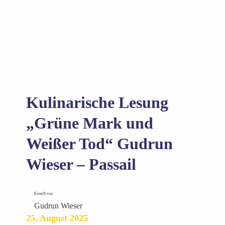
r
n
i
e
a
M
h
a
i
r
l
k
f
u
b
n
Kulinarische Lesung
e
d
r
W
„Grüne Mark und
g
e
Weißer Tod“ Gudrun
i
ß
Wieser – Passail
e
r
T
Erstellt von
o
Gudrun Wieser
d
25. August 2025