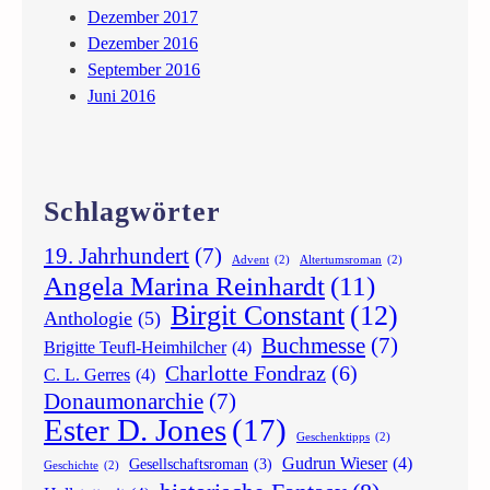
n
Dezember 2017
Dezember 2016
September 2016
Juni 2016
Schlagwörter
19. Jahrhundert
(7)
Advent
(2)
Altertumsroman
(2)
Angela Marina Reinhardt
(11)
Birgit Constant
(12)
Anthologie
(5)
Buchmesse
(7)
Brigitte Teufl-Heimhilcher
(4)
Charlotte Fondraz
(6)
C. L. Gerres
(4)
Donaumonarchie
(7)
Ester D. Jones
(17)
Geschenktipps
(2)
Gudrun Wieser
(4)
Gesellschaftsroman
(3)
Geschichte
(2)