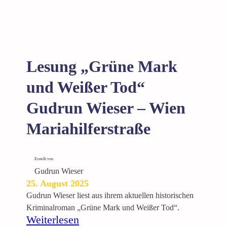
u
e
s
s
e
u
u
n
m
g
Lesung „Grüne Mark
W
„
i
G
und Weißer Tod“
e
r
n
Gudrun Wieser – Wien
ü
n
Mariahilferstraße
e
M
a
Erstellt von
r
Gudrun Wieser
k
25. August 2025
u
Gudrun Wieser liest aus ihrem aktuellen historischen
n
Kriminalroman „Grüne Mark und Weißer Tod“.
d
:
Weiterlesen