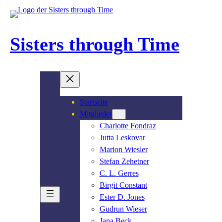
Zum
Inhalt
springen
Sisters through Time
Startseite
Mitglieder
Charlotte Fondraz
Jutta Leskovar
Marion Wiesler
Stefan Zehetner
C. L. Gerres
Birgit Constant
Ester D. Jones
Gudrun Wieser
Jana Beck