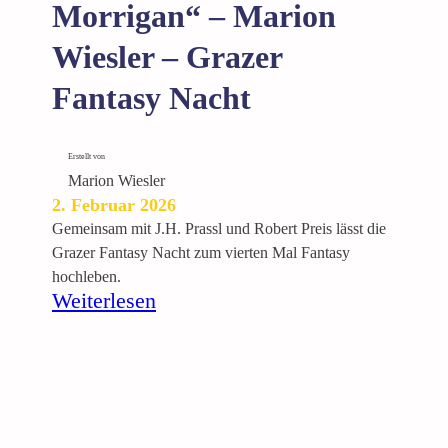
a
Morrigan“ – Marion
r
Wiesler – Grazer
e
s
Fantasy Nacht
“
S
t
Erstellt von
e
Marion Wiesler
f
2. Februar 2026
a
Gemeinsam mit J.H. Prassl und Robert Preis lässt die
n
Grazer Fantasy Nacht zum vierten Mal Fantasy
Z
hochleben.
e
:
Weiterlesen
h
L
e
e
t
s
n
u
e
n
r
g