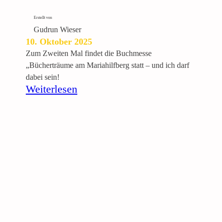
n
“
Erstellt von
–
Gudrun Wieser
M
10. Oktober 2025
a
Zum Zweiten Mal findet die Buchmesse
r
„Bücherträume am Mariahilfberg statt – und ich darf
i
dabei sein!
o
:
Weiterlesen
n
M
W
e
i
e
e
t
s
&
l
G
e
r
r
e
–
e
G
t
r
B