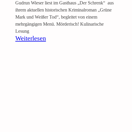
“
Gudrun Wieser liest im Gasthaus „Der Schrenk“ aus
G
ihrem aktuellen historischen Kriminalroman „Grüne
u
Mark und Weißer Tod“, begleitet von einem
d
mehrgängigen Menü. Mörderisch! Kulinarische
r
Lesung
u
:
Weiterlesen
n
K
W
u
i
l
e
i
s
n
e
a
r
r
–
i
C
s
a
c
f
h
é
e
M
L