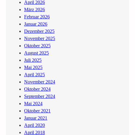
r
April 2026
d
s
März 2026
“
t
Februar 2026
G
r
Januar 2026
u
a
Dezember 2025
d
ß
November 2025
r
e
Oktober 2025
u
August 2025
n
Juli 2025
W
Mai 2025
i
April 2025
e
November 2024
s
Oktober 2024
e
September 2024
r
Mai 2024
–
Oktober 2021
W
Januar 2021
i
April 2020
e
April 2018