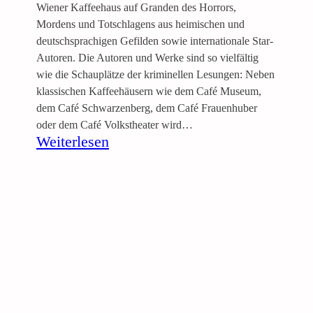
u
Wiener Kaffeehaus auf Granden des Horrors,
m
Mordens und Totschlagens aus heimischen und
e
deutschsprachigen Gefilden sowie internationale Star-
“
Autoren. Die Autoren und Werke sind so vielfältig
G
wie die Schauplätze der kriminellen Lesungen: Neben
u
klassischen Kaffeehäusern wie dem Café Museum,
d
dem Café Schwarzenberg, dem Café Frauenhuber
r
oder dem Café Volkstheater wird…
u
:
Weiterlesen
n
L
W
e
i
s
e
u
s
n
e
g
r
„
–
G
M
r
a
ü