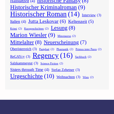
historische Fantasy
(8)
Hallstattzeit
(4)
Historischer Kriminalroman
(9)
Historischer Roman
(14)
Interview
(3)
Jutta Leskovar
(6)
Keltenzeit
(5)
Italien
(4)
Lesung
(8)
Krimi
(2)
Kurzgeschichten
(2)
Marion Wiesler
(9)
Minotaurus
(2)
Mittelalter
(8)
Neuerscheinung
(7)
Oberösterreich
(3)
Pasiphaë
(2)
Phantastik
(2)
Primus inter Pares
(2)
Regency
(16)
ReGAYcy
(3)
Sachbuch
(2)
Salzkammergut
(3)
Science Fiction
(2)
Sisters through Time
(4)
Stefan Zehetner
(3)
Urgeschichte
(10)
Weihnachten
(3)
Wien
(2)