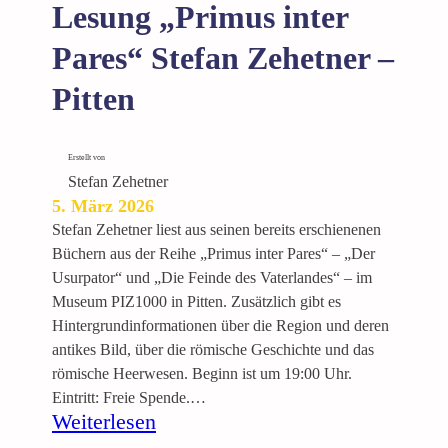
Lesung „Primus inter
g
m
Pares“ Stefan Zehetner –
i
Pitten
t
L
e
Erstellt von
s
Stefan Zehetner
u
5. März 2026
n
Stefan Zehetner liest aus seinen bereits erschienenen
g
Büchern aus der Reihe „Primus inter Pares“ – „Der
B
Usurpator“ und „Die Feinde des Vaterlandes“ – im
i
Museum PIZ1000 in Pitten. Zusätzlich gibt es
r
Hintergrundinformationen über die Region und deren
g
antikes Bild, über die römische Geschichte und das
i
römische Heerwesen. Beginn ist um 19:00 Uhr.
t
Eintritt: Freie Spende.…
C
:
Weiterlesen
o
L