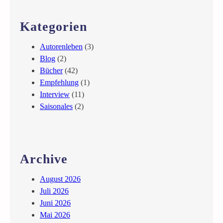
e
r
s
r
ü
e
c
Kategorien
n
r
h
e
–
Autorenleben
(3)
M
W
Blog
(2)
a
i
Bücher
(42)
r
e
Empfehlung
(1)
k
n
Interview
(11)
u
M
Saisonales
(2)
n
a
d
r
W
i
e
a
Archive
i
h
ß
i
August 2026
e
l
Juli 2026
r
f
Juni 2026
T
e
Mai 2026
o