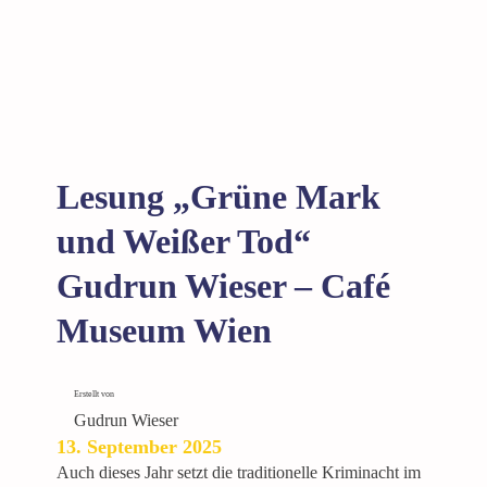
a
u
z
c
e
h
r
m
F
e
a
s
n
s
Lesung „Grüne Mark
t
e
a
„
und Weißer Tod“
s
B
y
Gudrun Wieser – Café
ü
N
c
Museum Wien
a
h
c
e
h
r
Erstellt von
t
t
Gudrun Wieser
r
13. September 2025
ä
Auch dieses Jahr setzt die traditionelle Kriminacht im