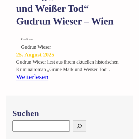
s
W
und Weißer Tod“
e
e
r
Gudrun Wieser – Wien
i
–
ß
P
e
a
Erstellt von
r
s
Gudrun Wieser
T
s
25. August 2025
o
a
Gudrun Wieser liest aus ihrem aktuellen historischen
d
i
Kriminalroman „Grüne Mark und Weißer Tod“.
“
:
Weiterlesen
l
G
L
u
e
d
s
r
u
u
Suchen
n
n
g
W
S
„
i
e
G
a