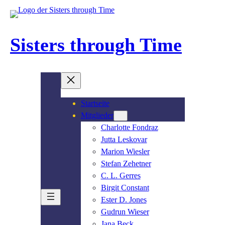
Zum
Inhalt
springen
Sisters through Time
Startseite
Mitglieder
Charlotte Fondraz
Jutta Leskovar
Marion Wiesler
Stefan Zehetner
C. L. Gerres
Birgit Constant
Ester D. Jones
Gudrun Wieser
Jana Beck