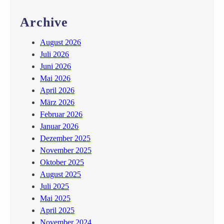
r
n
Archive
i
m
August 2026
m
Juli 2026
t
Juni 2026
s
Mai 2026
i
April 2026
c
März 2026
h
Februar 2026
Z
Januar 2026
e
Dezember 2025
i
November 2025
t
Oktober 2025
August 2025
Juli 2025
Mai 2025
April 2025
November 2024