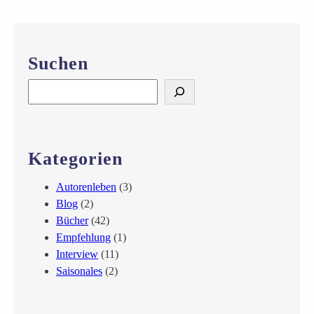
i
n
r
Suchen
ö
m
S
i
e
s
a
c
r
h
c
Kategorien
e
h
r
Autorenleben
(3)
L
Blog
(2)
e
Bücher
(42)
g
Empfehlung
(1)
i
Interview
(11)
o
Saisonales
(2)
n
ä