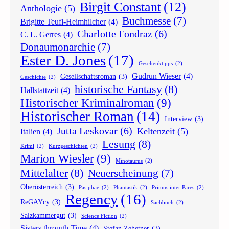
Birgit Constant
(12)
Anthologie
(5)
Buchmesse
(7)
Brigitte Teufl-Heimhilcher
(4)
Charlotte Fondraz
(6)
C. L. Gerres
(4)
Donaumonarchie
(7)
Ester D. Jones
(17)
Geschenktipps
(2)
Gudrun Wieser
(4)
Gesellschaftsroman
(3)
Geschichte
(2)
historische Fantasy
(8)
Hallstattzeit
(4)
Historischer Kriminalroman
(9)
Historischer Roman
(14)
Interview
(3)
Jutta Leskovar
(6)
Keltenzeit
(5)
Italien
(4)
Lesung
(8)
Krimi
(2)
Kurzgeschichten
(2)
Marion Wiesler
(9)
Minotaurus
(2)
Mittelalter
(8)
Neuerscheinung
(7)
Oberösterreich
(3)
Pasiphaë
(2)
Phantastik
(2)
Primus inter Pares
(2)
Regency
(16)
ReGAYcy
(3)
Sachbuch
(2)
Salzkammergut
(3)
Science Fiction
(2)
Sisters through Time
(4)
Stefan Zehetner
(3)