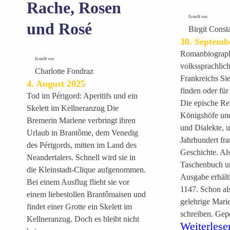
Rache, Rosen
Erstellt von
und Rosé
Birgit Const
30. Septemb
Romanbiographi
Erstellt von
volkssprachlic
Charlotte Fondraz
Frankreichs Si
4. August 2025
finden oder fü
Tod im Périgord: Aperitifs und ein
Die epische Re
Skelett im Kellneranzug Die
Königshöfe un
Bremerin Marlene verbringt ihren
und Dialekte, u
Urlaub in Brantôme, dem Venedig
Jahrhundert fra
des Périgords, mitten im Land des
Geschichte. Al
Neandertalers. Schnell wird sie in
Taschenbuch u
die Kleinstadt-Clique aufgenommen.
Ausgabe erhält
Bei einem Ausflug flieht sie vor
1147. Schon al
einem liebestollen Brantômaisen und
gelehrige Mari
findet einer Grotte ein Skelett im
schreiben. Ge
Kellneranzug. Doch es bleibt nicht
Weiterlese