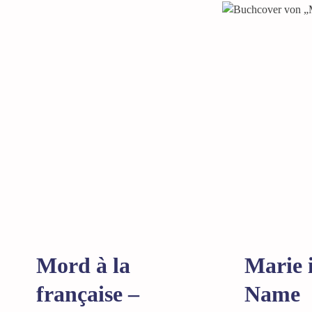
Mord à la
Marie 
française –
Name