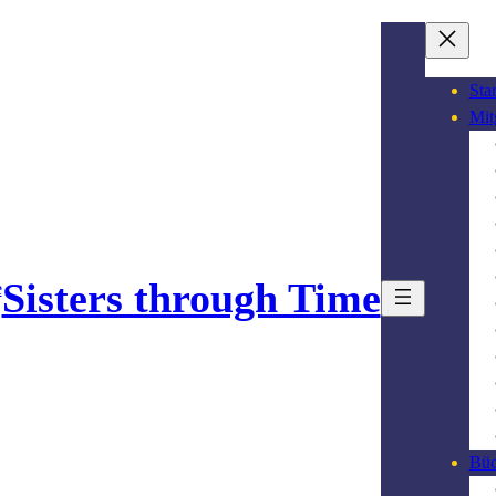
Star
Mit
Sisters through Time
Büc