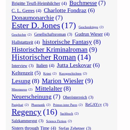
Buchmesse
(7)
Brigitte Teufl-Heimhilcher
(4)
Charlotte Fondraz
(6)
C. L. Gerres
(4)
Donaumonarchie
(7)
Ester D. Jones
(17)
Geschenktipps
(2)
Gudrun Wieser
(4)
Gesellschaftsroman
(3)
Geschichte
(2)
historische Fantasy
(8)
Hallstattzeit
(4)
Historischer Kriminalroman
(9)
Historischer Roman
(14)
Jutta Leskovar
(6)
Italien
(4)
Interview
(3)
Keltenzeit
(5)
Krimi
(2)
Kurzgeschichten
(2)
Marion Wiesler
(9)
Lesung
(8)
Mittelalter
(8)
Minotaurus
(2)
Neuerscheinung
(7)
Oberösterreich
(3)
ReGAYcy
(3)
Pasiphaë
(2)
Phantastik
(2)
Primus inter Pares
(2)
Regency
(16)
Sachbuch
(2)
Salzkammergut
(3)
Science Fiction
(2)
Sisters through Time
(4)
Stefan Zehetner
(3)