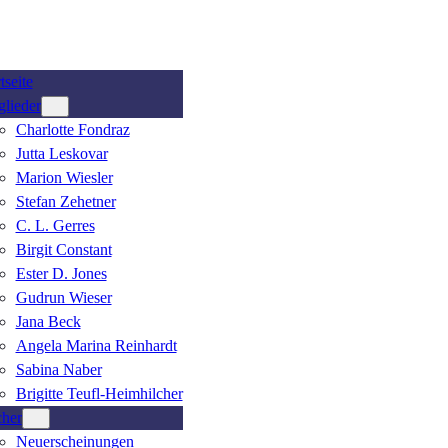
tseite
glieder
Charlotte Fondraz
Jutta Leskovar
Marion Wiesler
Stefan Zehetner
C. L. Gerres
Birgit Constant
Ester D. Jones
Gudrun Wieser
Jana Beck
Angela Marina Reinhardt
Sabina Naber
Brigitte Teufl-Heimhilcher
her
Neuerscheinungen