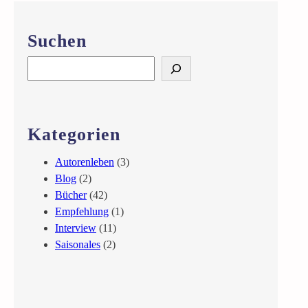
Suchen
S
e
a
r
c
Kategorien
h
Autorenleben
(3)
Blog
(2)
Bücher
(42)
Empfehlung
(1)
Interview
(11)
Saisonales
(2)