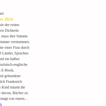
ant
er 2024
e der ersten
hen Dichterin
e muss ihre Stimme
r immer verstummen.
ise einer Frau durch
d Länder, Sprachen
nd ein halbes
nzösisch-englische
s E-Book,
nd gebundene
lich Frankreich
s Kind träumt die
e davon, Bücher zu
peinigt von einem…
:
n