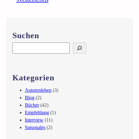
E
i
n
f
Suchen
a
c
S
h
e
e
a
i
r
n
c
Kategorien
B
h
u
Autorenleben
(3)
c
Blog
(2)
h
Bücher
(42)
v
Empfehlung
(1)
e
Interview
(11)
r
Saisonales
(2)
ö