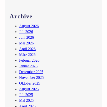
f
f
e
Archive
n
t
August 2026
l
Juli 2026
i
Juni 2026
c
Mai 2026
h
April 2026
e
März 2026
n
Februar 2026
Januar 2026
Dezember 2025
November 2025
Oktober 2025
August 2025
Juli 2025
Mai 2025
April 2025