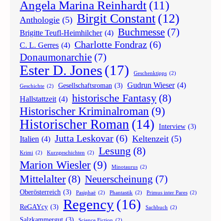
Angela Marina Reinhardt
(11)
Birgit Constant
(12)
Anthologie
(5)
Buchmesse
(7)
Brigitte Teufl-Heimhilcher
(4)
Charlotte Fondraz
(6)
C. L. Gerres
(4)
Donaumonarchie
(7)
Ester D. Jones
(17)
Geschenktipps
(2)
Gudrun Wieser
(4)
Gesellschaftsroman
(3)
Geschichte
(2)
historische Fantasy
(8)
Hallstattzeit
(4)
Historischer Kriminalroman
(9)
Historischer Roman
(14)
Interview
(3)
Jutta Leskovar
(6)
Keltenzeit
(5)
Italien
(4)
Lesung
(8)
Krimi
(2)
Kurzgeschichten
(2)
Marion Wiesler
(9)
Minotaurus
(2)
Mittelalter
(8)
Neuerscheinung
(7)
Oberösterreich
(3)
Pasiphaë
(2)
Phantastik
(2)
Primus inter Pares
(2)
Regency
(16)
ReGAYcy
(3)
Sachbuch
(2)
Salzkammergut
(3)
Science Fiction
(2)