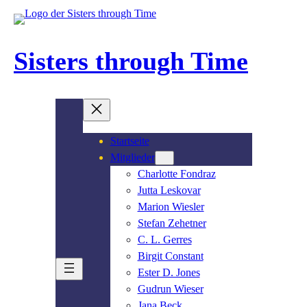
Zum
Inhalt
springen
Sisters through Time
Startseite
Mitglieder
Charlotte Fondraz
Jutta Leskovar
Marion Wiesler
Stefan Zehetner
C. L. Gerres
Birgit Constant
Ester D. Jones
Gudrun Wieser
Jana Beck