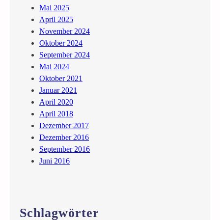
m
Mai 2025
e
April 2025
–
November 2024
T
Oktober 2024
u
September 2024
l
Mai 2024
l
Oktober 2021
n
Januar 2021
April 2020
April 2018
Dezember 2017
Dezember 2016
September 2016
Juni 2016
Schlagwörter