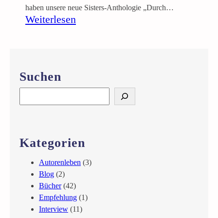
haben unsere neue Sisters-Anthologie „Durch…
:
Weiterlesen
B
u
c
h
Suchen
m
e
S
s
e
s
a
e
r
B
c
Kategorien
u
h
c
Autorenleben
(3)
h
Blog
(2)
T
Bücher
(42)
u
Empfehlung
(1)
l
Interview
(11)
l