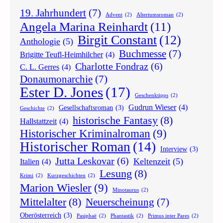
19. Jahrhundert
(7)
Advent
(2)
Altertumsroman
(2)
Angela Marina Reinhardt
(11)
Birgit Constant
(12)
Anthologie
(5)
Buchmesse
(7)
Brigitte Teufl-Heimhilcher
(4)
Charlotte Fondraz
(6)
C. L. Gerres
(4)
Donaumonarchie
(7)
Ester D. Jones
(17)
Geschenktipps
(2)
Gudrun Wieser
(4)
Gesellschaftsroman
(3)
Geschichte
(2)
historische Fantasy
(8)
Hallstattzeit
(4)
Historischer Kriminalroman
(9)
Historischer Roman
(14)
Interview
(3)
Jutta Leskovar
(6)
Keltenzeit
(5)
Italien
(4)
Lesung
(8)
Krimi
(2)
Kurzgeschichten
(2)
Marion Wiesler
(9)
Minotaurus
(2)
Mittelalter
(8)
Neuerscheinung
(7)
Oberösterreich
(3)
Pasiphaë
(2)
Phantastik
(2)
Primus inter Pares
(2)