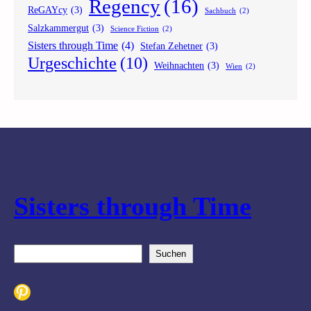
Regency
(16)
ReGAYcy
(3)
Sachbuch
(2)
Salzkammergut
(3)
Science Fiction
(2)
Sisters through Time
(4)
Stefan Zehetner
(3)
Urgeschichte
(10)
Weihnachten
(3)
Wien
(2)
Sisters through Time
S
Suchen
u
c
Pinterest
h