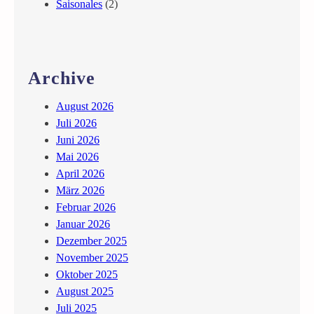
Saisonales
(2)
n
–
S
i
Archive
s
t
August 2026
e
Juli 2026
r
Juni 2026
s
Mai 2026
T
April 2026
h
März 2026
r
Februar 2026
o
Januar 2026
u
Dezember 2025
g
November 2025
h
Oktober 2025
T
August 2025
i
Juli 2025