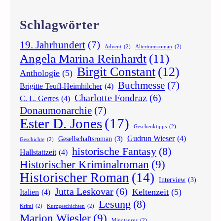
m
W
Schlagwörter
i
e
19. Jahrhundert
(7)
Advent
(2)
Altertumsroman
(2)
n
Angela Marina Reinhardt
(11)
Birgit Constant
(12)
Anthologie
(5)
Buchmesse
(7)
Brigitte Teufl-Heimhilcher
(4)
Charlotte Fondraz
(6)
C. L. Gerres
(4)
Donaumonarchie
(7)
Ester D. Jones
(17)
Geschenktipps
(2)
Gudrun Wieser
(4)
Gesellschaftsroman
(3)
Geschichte
(2)
historische Fantasy
(8)
Hallstattzeit
(4)
Historischer Kriminalroman
(9)
Historischer Roman
(14)
Interview
(3)
Jutta Leskovar
(6)
Keltenzeit
(5)
Italien
(4)
Lesung
(8)
Krimi
(2)
Kurzgeschichten
(2)
Marion Wiesler
(9)
Minotaurus
(2)