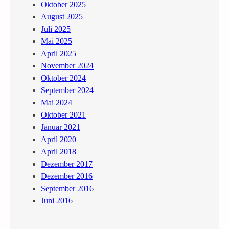
Oktober 2025
u
August 2025
n
Juli 2025
W
Mai 2025
i
April 2025
e
November 2024
s
Oktober 2024
e
September 2024
r
Mai 2024
–
Oktober 2021
C
Januar 2021
a
April 2020
f
April 2018
é
Dezember 2017
M
Dezember 2016
u
September 2016
s
Juni 2016
e
u