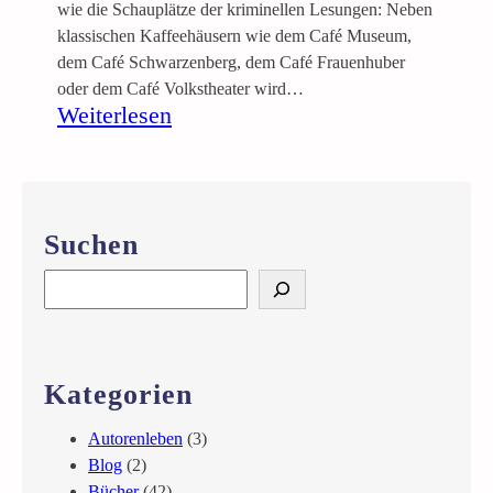
wie die Schauplätze der kriminellen Lesungen: Neben
klassischen Kaffeehäusern wie dem Café Museum,
dem Café Schwarzenberg, dem Café Frauenhuber
oder dem Café Volkstheater wird…
:
Weiterlesen
L
e
s
u
Suchen
n
g
S
„
e
G
a
r
r
ü
c
Kategorien
n
h
e
Autorenleben
(3)
M
Blog
(2)
a
Bücher
(42)