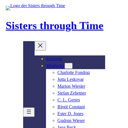
Zum
Inhalt
springen
Sisters through Time
Startseite
Mitglieder
Charlotte Fondraz
Jutta Leskovar
Marion Wiesler
Stefan Zehetner
C. L. Gerres
Birgit Constant
Ester D. Jones
Gudrun Wieser
Jana Beck