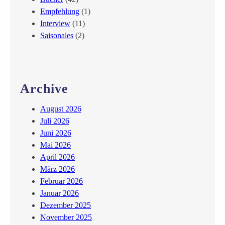
r
Empfehlung
(1)
k
Interview
(11)
u
Saisonales
(2)
n
d
W
e
Archive
i
ß
August 2026
e
Juli 2026
r
Juni 2026
T
Mai 2026
o
April 2026
d
März 2026
“
Februar 2026
G
Januar 2026
u
Dezember 2025
d
November 2025
r