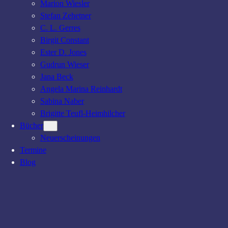
Marion Wiesler
s
Stefan Zehetner
s
C. L. Gerres
a
Birgit Constant
i
Ester D. Jones
l
Gudrun Wieser
Jana Beck
Angela Marina Reinhardt
Sabina Naber
Brigitte Teufl-Heimhilcher
Bücher
Neuerscheinungen
Termine
Blog