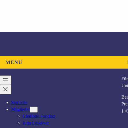
T
o
d
“
G
u
d
r
u
MENÜ
n
W
i
Für
e
Unt
s
e
Bei
Startseite
r
Pre
Mitglieder
–
{at
Charlotte Fondraz
P
Jutta Leskovar
a