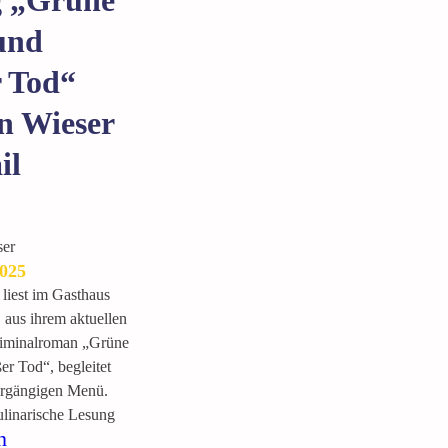
und
 Tod“
n Wieser
il
er
2025
liest im Gasthaus
aus ihrem aktuellen
riminalroman „Grüne
r Tod“, begleitet
rgängigen Menü.
linarische Lesung
:
n