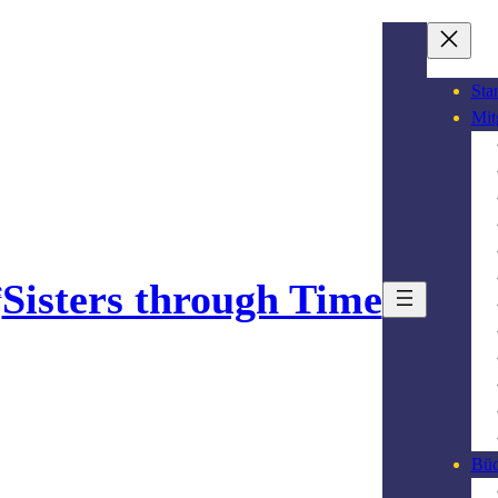
Star
Mit
Sisters through Time
Büc