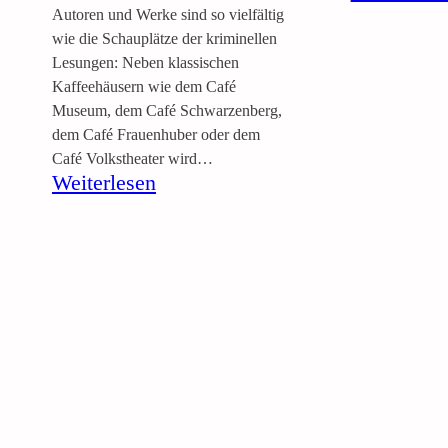
Autoren und Werke sind so vielfältig
wie die Schauplätze der kriminellen
Lesungen: Neben klassischen
Kaffeehäusern wie dem Café
Museum, dem Café Schwarzenberg,
dem Café Frauenhuber oder dem
Café Volkstheater wird…
:
Weiterlesen
L
e
s
u
n
g
„
G
r
ü
n