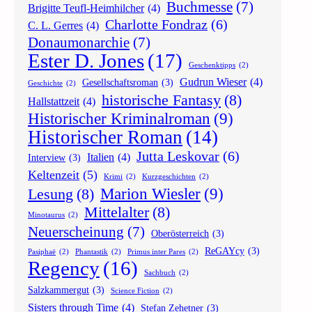
Buchmesse
(7)
Brigitte Teufl-Heimhilcher
(4)
Charlotte Fondraz
(6)
C. L. Gerres
(4)
Donaumonarchie
(7)
Ester D. Jones
(17)
Geschenktipps
(2)
Gudrun Wieser
(4)
Gesellschaftsroman
(3)
Geschichte
(2)
historische Fantasy
(8)
Hallstattzeit
(4)
Historischer Kriminalroman
(9)
Historischer Roman
(14)
Jutta Leskovar
(6)
Italien
(4)
Interview
(3)
Keltenzeit
(5)
Krimi
(2)
Kurzgeschichten
(2)
Marion Wiesler
(9)
Lesung
(8)
Mittelalter
(8)
Minotaurus
(2)
Neuerscheinung
(7)
Oberösterreich
(3)
ReGAYcy
(3)
Pasiphaë
(2)
Phantastik
(2)
Primus inter Pares
(2)
Regency
(16)
Sachbuch
(2)
Salzkammergut
(3)
Science Fiction
(2)
Sisters through Time
(4)
Stefan Zehetner
(3)