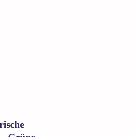
rische
g „Grüne