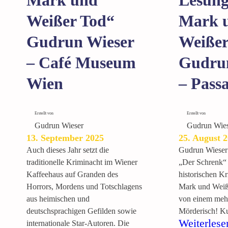
Weißer Tod“
Mark 
Gudrun Wieser
Weißer
– Café Museum
Gudru
Wien
– Passa
Erstellt von
Erstellt von
Gudrun Wieser
Gudrun Wies
13. September 2025
25. August 
Auch dieses Jahr setzt die
Gudrun Wieser 
traditionelle Kriminacht im Wiener
„Der Schrenk“ 
Kaffeehaus auf Granden des
historischen K
Horrors, Mordens und Totschlagens
Mark und Weiße
aus heimischen und
von einem meh
deutschsprachigen Gefilden sowie
Mörderisch! Ku
Weiterlese
internationale Star-Autoren. Die