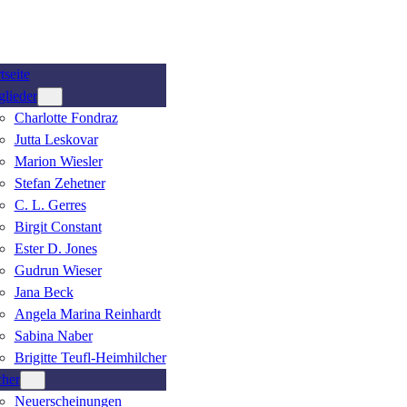
tseite
glieder
Charlotte Fondraz
Jutta Leskovar
Marion Wiesler
Stefan Zehetner
C. L. Gerres
Birgit Constant
Ester D. Jones
Gudrun Wieser
Jana Beck
Angela Marina Reinhardt
Sabina Naber
Brigitte Teufl-Heimhilcher
her
Neuerscheinungen