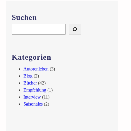
Suchen
S
e
a
r
c
Kategorien
h
Autorenleben
(3)
Blog
(2)
Bücher
(42)
Empfehlung
(1)
Interview
(11)
Saisonales
(2)