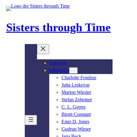
Zum
Inhalt
springen
Sisters through Time
Startseite
Mitglieder
Charlotte Fondraz
Jutta Leskovar
Marion Wiesler
Stefan Zehetner
C. L. Gerres
Birgit Constant
Ester D. Jones
Gudrun Wieser
Jana Beck