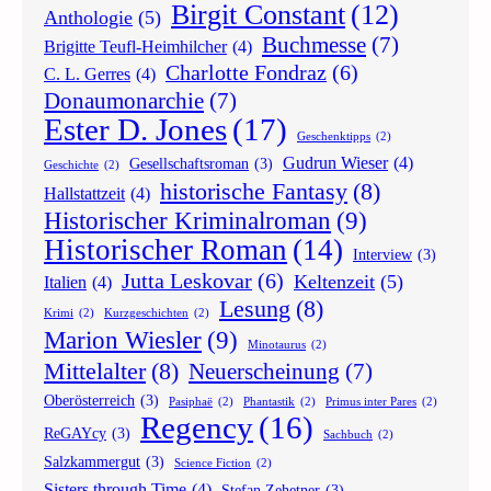
Birgit Constant
(12)
Anthologie
(5)
Buchmesse
(7)
Brigitte Teufl-Heimhilcher
(4)
Charlotte Fondraz
(6)
C. L. Gerres
(4)
Donaumonarchie
(7)
Ester D. Jones
(17)
Geschenktipps
(2)
Gudrun Wieser
(4)
Gesellschaftsroman
(3)
Geschichte
(2)
historische Fantasy
(8)
Hallstattzeit
(4)
Historischer Kriminalroman
(9)
Historischer Roman
(14)
Interview
(3)
Jutta Leskovar
(6)
Keltenzeit
(5)
Italien
(4)
Lesung
(8)
Krimi
(2)
Kurzgeschichten
(2)
Marion Wiesler
(9)
Minotaurus
(2)
Mittelalter
(8)
Neuerscheinung
(7)
Oberösterreich
(3)
Pasiphaë
(2)
Phantastik
(2)
Primus inter Pares
(2)
Regency
(16)
ReGAYcy
(3)
Sachbuch
(2)
Salzkammergut
(3)
Science Fiction
(2)
Sisters through Time
(4)
Stefan Zehetner
(3)