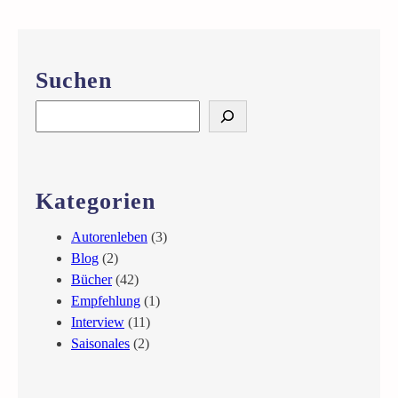
n
t
e
Suchen
r
v
S
i
e
e
a
w
r
m
c
Kategorien
i
h
t
Autorenleben
(3)
G
Blog
(2)
e
Bücher
(42)
n
Empfehlung
(1)
d
Interview
(11)
a
Saisonales
(2)
r
m