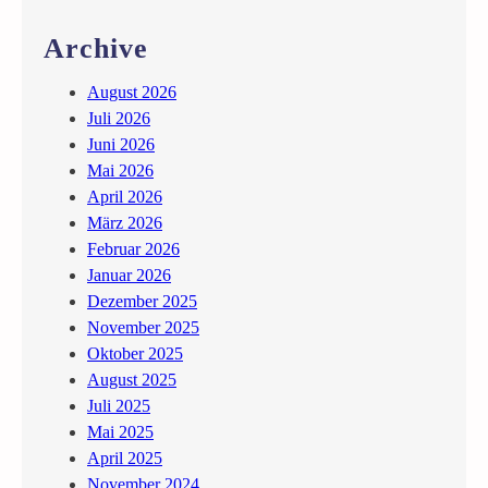
W
i
Archive
l
h
August 2026
e
Juli 2026
l
Juni 2026
m
Mai 2026
K
April 2026
o
März 2026
w
Februar 2026
e
Januar 2026
i
Dezember 2025
n
November 2025
d
Oktober 2025
l
August 2025
Juli 2025
Mai 2025
April 2025
November 2024